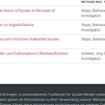
MITGLIED (KAT. 1
l History of Europe on the basis of
Stopp, Barbara 
Investigator)
n zu Augusta Raurica
Stopp, Barbara 
Investigator)
en zum römischen Gräberfeld Sursee-
Stopp, Barbar
tär- und Zivilkomplexe in Biesheim⁄Kunheim
Schibler, Jörg (
Investigator)
 Anzeigen zu personalisieren, Funktionen für soziale Medien anbiet
dem geben wir Informationen zu Ihrer Verwendung unserer Website a
rsonen
Departement
artner führen diese Informationen möglicherweise mit weiteren D
Altertumswissenschaften