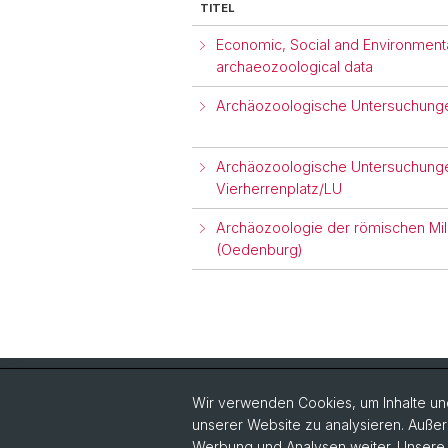
TITEL
Economic, Social and Environmenta
archaeozoological data
Archäozoologische Untersuchunge
Archäozoologische Untersuchung
Vierherrenplatz/LU
Archäozoologie der römischen Mili
(Oedenburg)
Quick Links
Wir verwenden Cookies, um Inhalte und
unserer Website zu analysieren. Außer
Forschung
Pe
Werbung und Analysen weiter. Unsere P