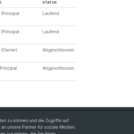
)
STATUS
(Principal
Laufend
(Principal
Laufend
a (Owner)
Abgeschlossen
Principal
Abgeschlossen
Social Media
en zu können und die Zugriffe auf
n unsere Partner für soziale Medien,
DUW on Instagram
aten zusammen, die Sie ihnen