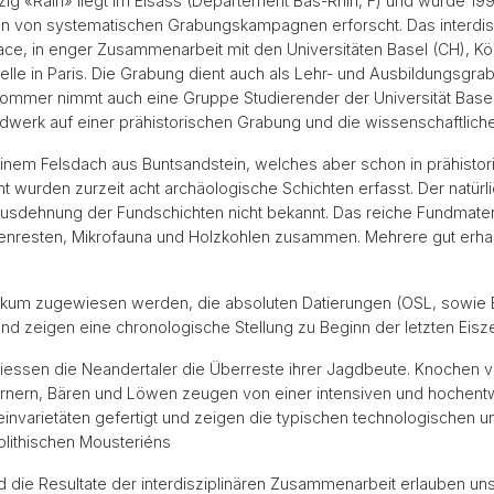
tzig «Rain» liegt im Elsass (Département Bas-Rhin, F) und wurde 19
en von systematischen Grabungskampagnen erforscht. Das interdisz
ce, in enger Zusammenarbeit mit den Universitäten Basel (CH), Köln 
lle in Paris. Die Grabung dient auch als Lehr- und Ausbildungsgra
mmer nimmt auch eine Gruppe Studierender der Universität Basel te
ndwerk auf einer prähistorischen Grabung und die wissenschaftliche
 einem Felsdach aus Buntsandstein, welches aber schon in prähistori
mt wurden zurzeit acht archäologische Schichten erfasst. Der natürl
 Ausdehnung der Fundschichten nicht bekannt. Das reiche Fundmateria
enresten, Mikrofauna und Holzkohlen zusammen. Mehrere gut erhal
hikum zugewiesen werden, die absoluten Datierungen (OSL, sowie E
d zeigen eine chronologische Stellung zu Beginn der letzten Eisze
iessen die Neandertaler die Überreste ihrer Jagdbeute. Knochen
rnern, Bären und Löwen zeugen von einer intensiven und hochent
invarietäten gefertigt und zeigen die typischen technologischen 
olithischen Mousteriéns
die Resultate der interdisziplinären Zusammenarbeit erlauben uns 