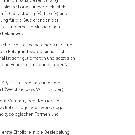
92 bei Umbauarbeiten zufällig
iplinäre Forschungsprojekt steht
(D), Strasbourg (F), Lille (F) und
bung für die Studierenden der
il und erhält in Mutzig einen
 Feldarbeit.
scher Zeit teilweise eingestürzt und
iche Felsgrund wurde bisher nicht
l ist sehr gut erhalten und setzt sich
tene Feuerstellen konnten ebenfalls
SR/U-TH) liegen alle in einem
it (Weichsel bzw. Würmkaltzeit).
 vom Mammut, dem Rentier, von
wickelten Jagd. Steinwerkzeuge
und typologischen Formen und
erste Einblicke in die Besiedelung