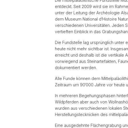
Die mittelpaläolithische Fundstelle Mu
entdeckt. Seit 2009 wird sie im Rahm
unter der Leitung der Archéologie Alsa
dem Museum National d’Histoire Nature
verschiedenen Universitäten. Jeden So
vertieften Einblick in das Grabungsha
Die Fundstelle lag ursprünglich unter
heute nicht mehr sichtbar ist. Insgesa
erreicht und deshalb ist die vertikale
vorwiegend aus Steinartefakten, Faun
dokumentiert werden.
Alle Funde können dem Mittelpaläolit
Zeitraum um 90‘000 Jahre vor heute un
In mehreren Begehungsphasen hinterl
Wildpferden aber auch von Wollnashö
wurden aus verschiedenen lokalen Ste
Herstellungstecknicken des mittelpalä
Eine ausgedehnte Flächengrabung und 