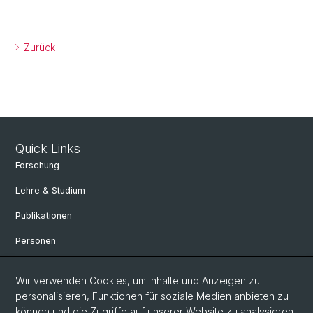
Zurück
Quick Links
Forschung
Lehre & Studium
Publikationen
Personen
Bibliothek & Sammlung
Wir verwenden Cookies, um Inhalte und Anzeigen zu
Kontakt und Anfahrt
personalisieren, Funktionen für soziale Medien anbieten zu
können und die Zugriffe auf unserer Website zu analysieren.