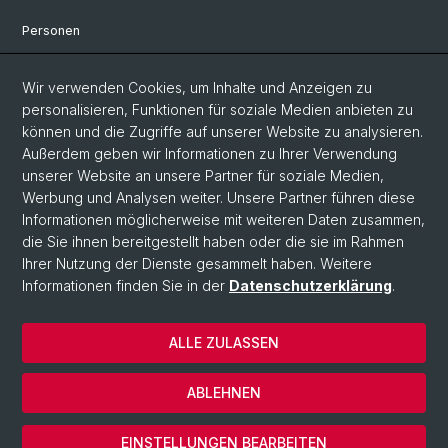
Personen
Bibliothek & Sammlung
Wir verwenden Cookies, um Inhalte und Anzeigen zu
Kontakt und Anfahrt
personalisieren, Funktionen für soziale Medien anbieten zu
können und die Zugriffe auf unserer Website zu analysieren.
Departement Altertumswissenschaften
Außerdem geben wir Informationen zu Ihrer Verwendung
unserer Website an unsere Partner für soziale Medien,
Departement Umweltwissenschaften
Werbung und Analysen weiter. Unsere Partner führen diese
Informationen möglicherweise mit weiteren Daten zusammen,
Social Media
die Sie ihnen bereitgestellt haben oder die sie im Rahmen
Ihrer Nutzung der Dienste gesammelt haben. Weitere
DUW on Instagram
Informationen finden Sie in der
Datenschutzerklärung
.
ALLE ZULASSEN
© Universität Basel
Datenschutzerklärung
ABLEHNEN
IPNA Home
Cookies
EINSTELLUNGEN BEARBEITEN