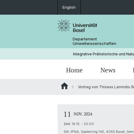
English
Departement
Umweltwissenschaften
Integrative Prähistorische und Nat
Home
News
Vortrag von Thiseas Lamnidis (MP
11
NOV. 2024
Zeit:
18:15 - 20:00
Ort:
IPNA, Spalenring 145, 4055 Basel, Se