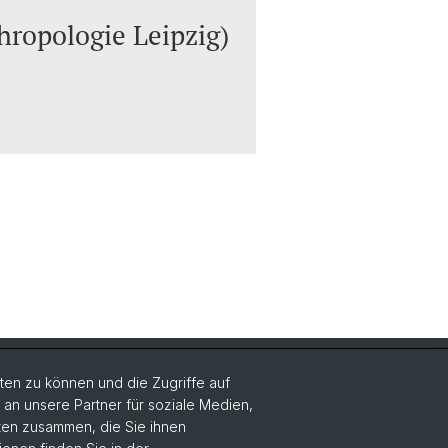
hropologie Leipzig)
Social Media
en zu können und die Zugriffe auf
n unsere Partner für soziale Medien,
DUW on Instagram
aten zusammen, die Sie ihnen