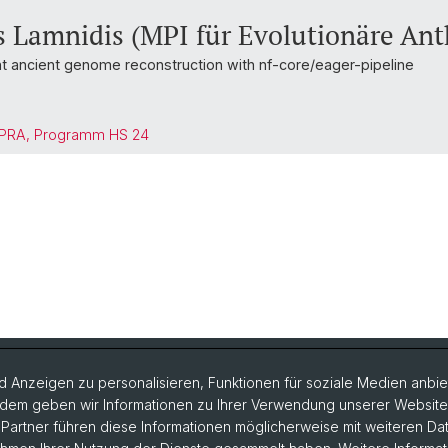
 Lamnidis (MPI für Evolutionäre Ant
nt ancient genome reconstruction with nf-core/eager-pipeline
/PRA, Programm HS 24
 Anzeigen zu personalisieren, Funktionen für soziale Medien anbiet
dem geben wir Informationen zu Ihrer Verwendung unserer Website a
rsonen
Departement
artner führen diese Informationen möglicherweise mit weiteren D
Altertumswissenschaften
bliothek & Sammlung