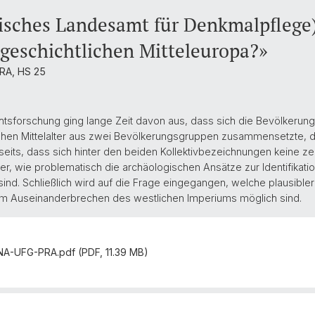
risches Landesamt für Denkmalpfleg
geschichtlichen Mitteleuropa?»
RA, HS 25
tsforschung ging lange Zeit davon aus, dass sich die Bevölkerun
ühen Mittelalter aus zwei Bevölkerungsgruppen zusammensetzte,
seits, dass sich hinter den beiden Kollektivbezeichnungen keine z
t er, wie problematisch die archäologischen Ansätze zur Identifik
nd. Schließlich wird auf die Frage eingegangen, welche plausible
em Auseinanderbrechen des westlichen Imperiums möglich sind.
A-UFG-PRA.pdf (PDF, 11.39 MB)