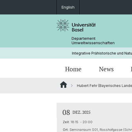
English
Departement
Umweltwissenschaften
Integrative Prähistorische und Nat
Home
News
Hubert Fehr (Bayerisches Lande
08
DEZ. 2025
Zeit:
18:15 - 20:00
Ort:
Seminarraum S01, Rosshofgasse (Schni