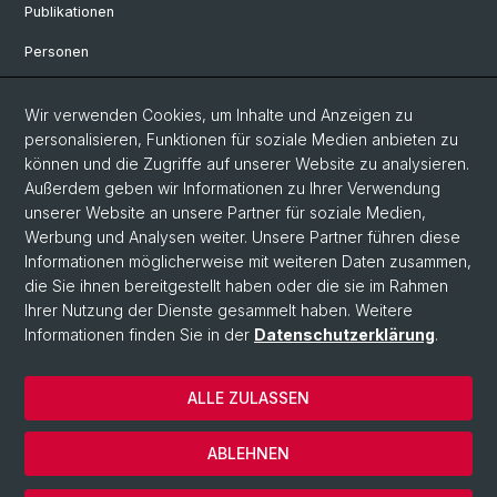
Publikationen
Personen
Bibliothek & Sammlung
Wir verwenden Cookies, um Inhalte und Anzeigen zu
Kontakt und Anfahrt
personalisieren, Funktionen für soziale Medien anbieten zu
können und die Zugriffe auf unserer Website zu analysieren.
Departement Altertumswissenschaften
Außerdem geben wir Informationen zu Ihrer Verwendung
unserer Website an unsere Partner für soziale Medien,
Departement Umweltwissenschaften
Werbung und Analysen weiter. Unsere Partner führen diese
Informationen möglicherweise mit weiteren Daten zusammen,
Social Media
die Sie ihnen bereitgestellt haben oder die sie im Rahmen
Ihrer Nutzung der Dienste gesammelt haben. Weitere
DUW on Instagram
Informationen finden Sie in der
Datenschutzerklärung
.
ALLE ZULASSEN
© Universität Basel
Datenschutzerklärung
ABLEHNEN
IPNA Home